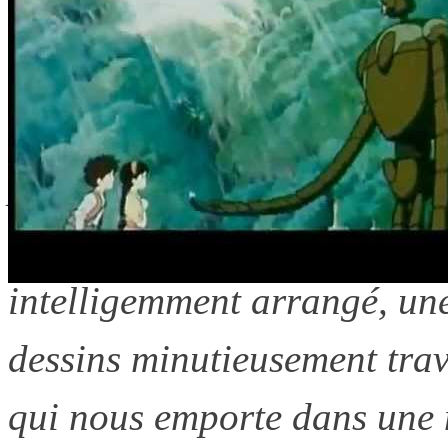
Le Château dans le ciel
est 
maître de l’animation japo
première production du stu
ciel
est un chef-d’œuvre for
intelligemment arrangé, une
dessins minutieusement trav
qui nous emporte dans une 