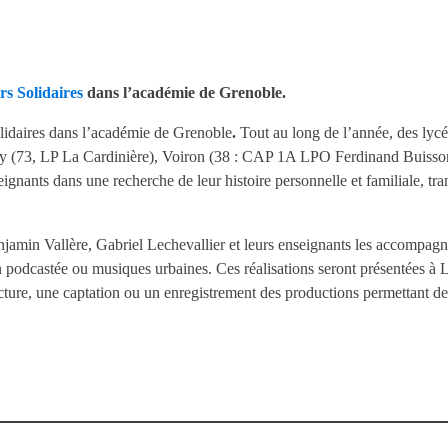
s Solidaires
dans l’académie de Grenoble.
olidaires dans l’académie de Grenoble
.
Tout au long de l’année, des lycé
(73, LP La Cardinière), Voiron (38 : CAP 1A LPO Ferdinand Buisson
ignants dans une recherche de leur histoire personnelle et familiale, tr
jamin Vallère, Gabriel Lechevallier et leurs enseignants les accompagner
n podcastée ou musiques urbaines. Ces réalisations seront présentées à L
ecture, une captation ou un enregistrement des productions permettant de 