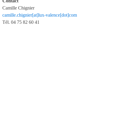
Contact
Camille Chignier
camille.chignier[at]lux-valence[dot]com
Tél. 04 75 82 60 41